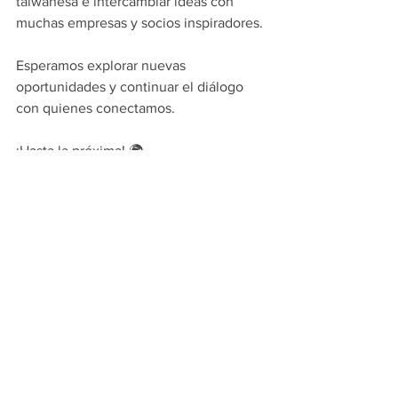
taiwanesa e intercambiar ideas con 
muchas empresas y socios inspiradores.
Esperamos explorar nuevas 
oportunidades y continuar el diálogo 
con quienes conectamos.
¡Hasta la próxima! 🌍
Ver todo
Entradas recientes